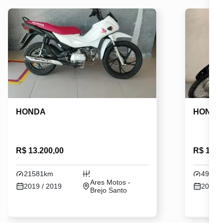
HONDA
HOND
R$ 13.200,00
R$ 14.2
21581km
49532
Ares Motos -
2019 / 2019
2015 /
Brejo Santo