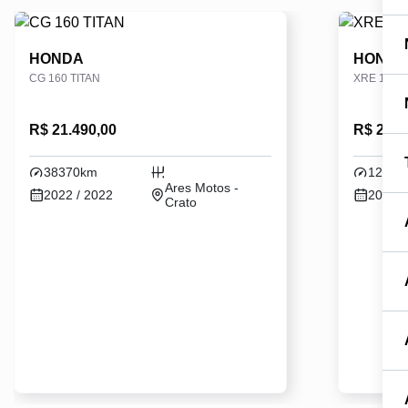
HONDA
HOND
CG 160 TITAN
XRE 190
R$ 21.490,00
R$ 28.6
38370km
12400
Ares Motos -
2022 / 2022
2024 /
Crato