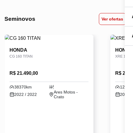
Seminovos
Ver ofertas
HONDA
HOND
CG 160 TITAN
XRE 190
R$ 21.490,00
R$ 28.6
38370km
12400
Ares Motos -
2022 / 2022
2024 /
Crato