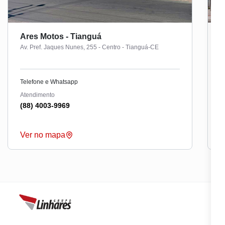
Ares Motos - Tianguá
A
Av. Pref. Jaques Nunes, 255 - Centro - Tianguá-CE
A
Telefone e Whatsapp
T
Atendimento
A
(88) 4003-9969
(
Ver no mapa
V