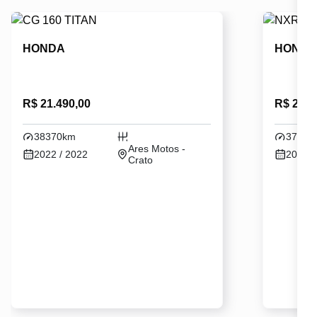
HONDA
HOND
R$ 21.490,00
R$ 24.5
38370km
37330
Ares Motos -
2022 / 2022
2024 /
Crato