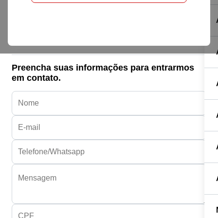
Honda HONDA
NXR160 BROS ESD D
R$ 24.487,18
Preencha suas informações para entrarmos
em contato.