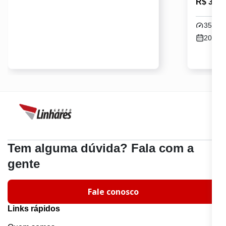
R$ 33.9
3520k
2021 /
Tem alguma dúvida? Fala com a
gente
Fale conosco
Links rápidos