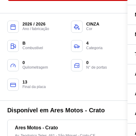
2026 / 2026
CINZA
Ano / fabricação
Cor
B
4
Combustível
Categoria
0
0
Quilometragem
N° de portas
13
Final da placa
Disponível em Ares Motos - Crato
Ares Motos - Crato
Av. Teodorico Teles, 461 - São Miguel - Crato-CE