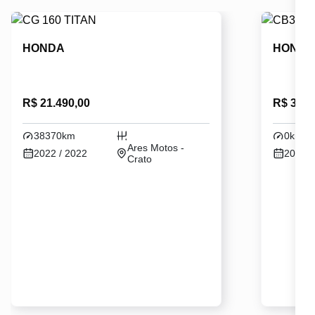
HONDA
HOND
R$ 21.490,00
R$ 30.9
38370km
0km
Ares Motos -
2022 / 2022
2026 /
Crato