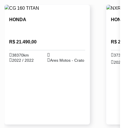
HONDA
HOND
R$ 21.490,00
R$ 24.5
38370km
37330
2022 / 2022
Ares Motos - Crato
2024 / 