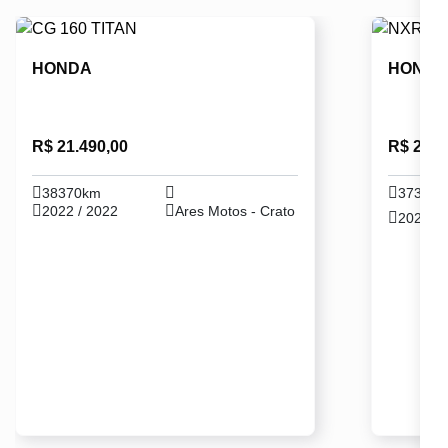
HONDA
HOND
R$ 21.490,00
R$ 24.5
38370km
37330
2022 / 2022
Ares Motos - Crato
2024 / 