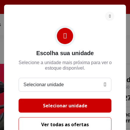
s
Fale Conosco
Compramos sua Moto
Institucional
Escolha sua unidade
Selecione a unidade mais próxima para ver o
estoque disponível.
Hon
Selecionar unidade
NXR 160
R$ 2
Selecionar unidade
Preenc
entrar
Ver todas as ofertas