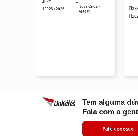
0km
Nova Onda -
37
2026 / 2026
Aracati
202
Tem alguma dú
Fala com a gen
Fale conosco