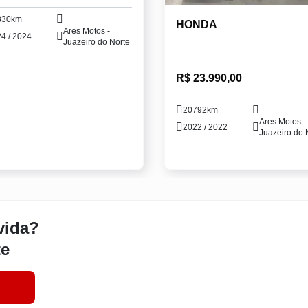
330km
HONDA
Ares Motos -
4 / 2024
Juazeiro do Norte
R$ 23.990,00
20792km
Ares Motos -
2022 / 2022
Juazeiro do 
vida?
te