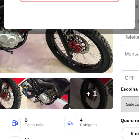
Escolha 
+ 1
B
4
Quero re
Combustível
Categoria
E-m