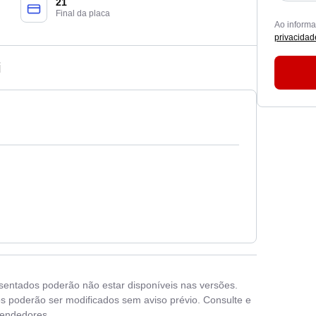
21
Final da placa
Ao inform
privacidad
i
esentados poderão não estar disponíveis nas versões.
s poderão ser modificados sem aviso prévio. Consulte e
vendedores.