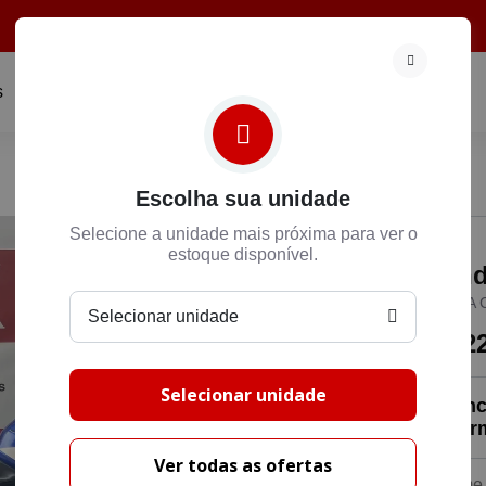
s
Fale Conosco
Compramos sua Moto
Institucional
Escolha sua unidade
Selecione a unidade mais próxima para ver o
estoque disponível.
Hon
HONDA C
Selecionar unidade
R$ 2
Selecionar unidade
Preenc
entrar
Ver todas as ofertas