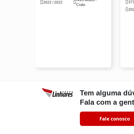
37
2022 / 2022
Crato
202
Tem alguma dú
Fala com a gen
Fale conosco