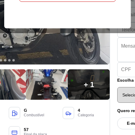
Escolha 
+ 1
G
4
Quero re
Combustível
Categoria
E-m
57
Final da placa