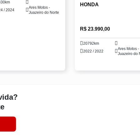
330km
HONDA
Ares Motos -
4 / 2024
Juazeiro do Norte
R$ 23.990,00
20792km
Ares Motos -
2022 / 2022
Juazeiro do 
vida?
te