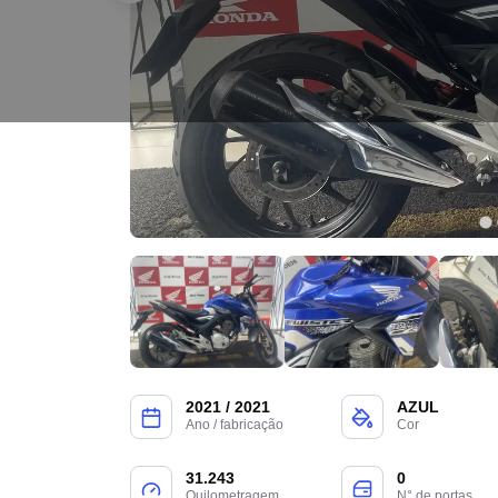
2021 / 2021
AZUL
Ano / fabricação
Cor
31.243
0
Quilometragem
N° de portas