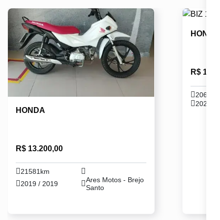
HOND
R$ 16.1
20640
2021 / 
HONDA
R$ 13.200,00
21581km
Ares Motos - Brejo
2019 / 2019
Santo