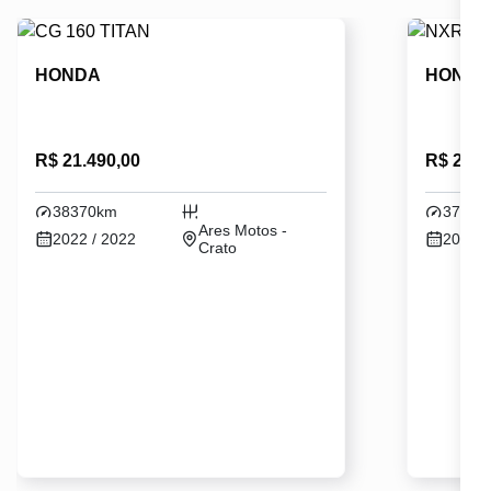
HONDA
HOND
R$ 21.490,00
R$ 24.5
38370km
37330
Ares Motos -
2022 / 2022
2024 /
Crato