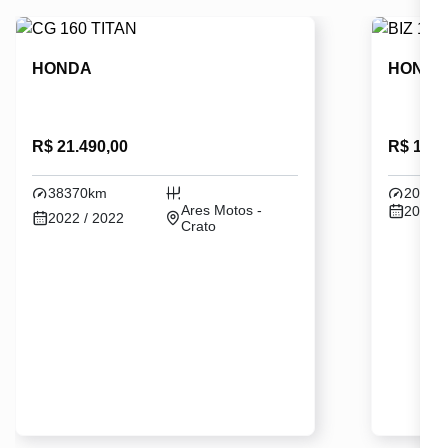
HONDA
HOND
R$ 21.490,00
R$ 16.1
38370km
20640
Ares Motos -
2021 /
2022 / 2022
Crato