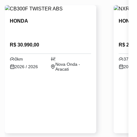
HONDA
HOND
R$ 30.990,00
R$ 24.5
0km
37330
Nova Onda -
2026 / 2026
2024 /
Aracati