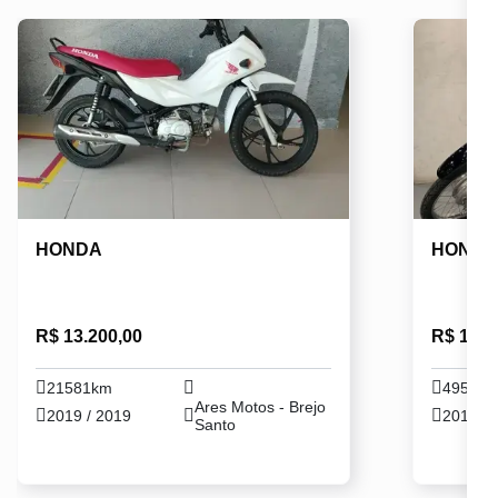
HONDA
HOND
R$ 13.200,00
R$ 14.2
21581km
49532
Ares Motos - Brejo
2019 / 2019
2015 / 
Santo