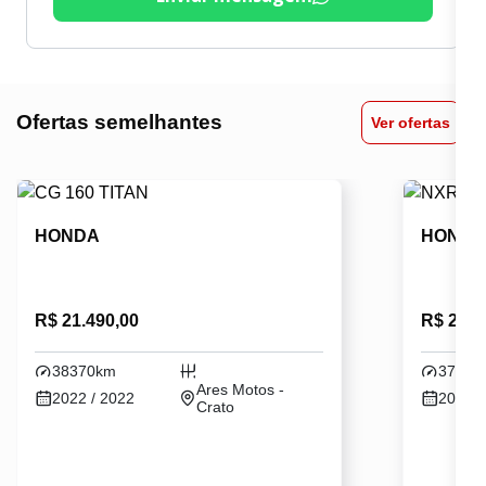
Ofertas semelhantes
Ver ofertas
HONDA
HOND
R$ 21.490,00
R$ 24.5
38370km
37330
Ares Motos -
2022 / 2022
2024 /
Crato