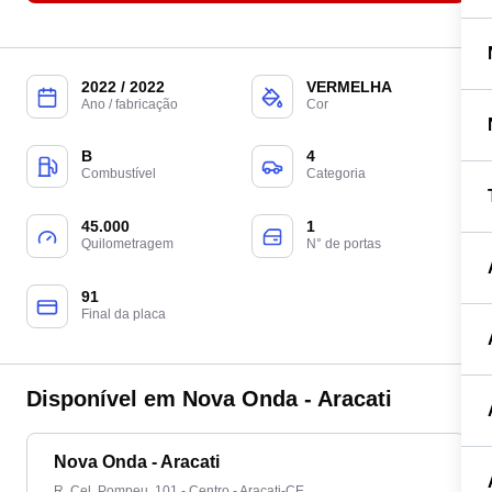
2022 / 2022
VERMELHA
Ano / fabricação
Cor
B
4
Combustível
Categoria
45.000
1
Quilometragem
N° de portas
91
Final da placa
Disponível em Nova Onda - Aracati
Nova Onda - Aracati
R. Cel. Pompeu, 101 - Centro - Aracati-CE