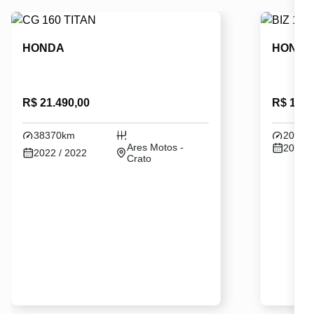
HONDA
HOND
R$ 21.490,00
R$ 16.1
38370km
20640
Ares Motos -
2021 /
2022 / 2022
Crato