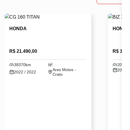
HONDA
HOND
R$ 21.490,00
R$ 16.1
38370km
20640
Ares Motos -
2021 /
2022 / 2022
Crato