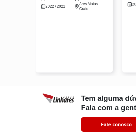
Ares Motos -
20
2022 / 2022
Crato
Tem alguma dú
Fala com a gen
Fale conosco