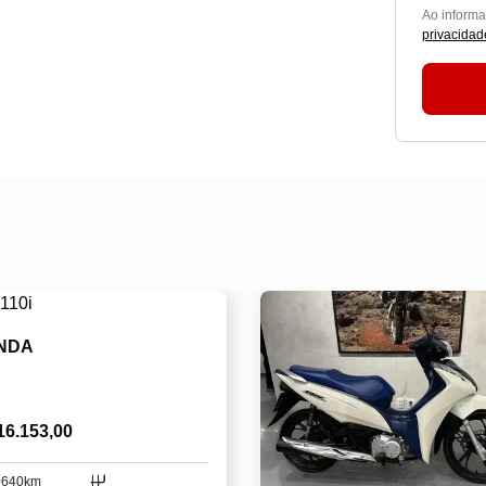
Ao inform
privacidad
NDA
16.153,00
0640km