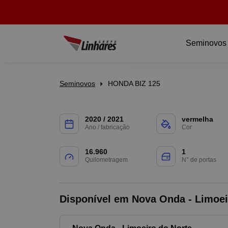
Seminovos
Seminovos
HONDA BIZ 125
2020 / 2021
vermelha
Ano / fabricação
Cor
16.960
1
Quilometragem
N° de portas
Disponível em Nova Onda - Limoei