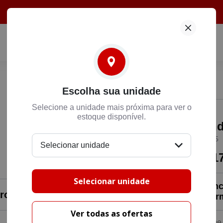
Fale Conosco
Compramos sua Moto
Institucional
Escolha sua unidade
Selecione a unidade mais próxima para ver o
B
4
estoque disponível.
Hon
Combustível
Categoria
BIZ 125
Selecionar unidade
86
R$ 1
Final da placa
Selecionar unidade
Preenc
ro do Norte
entrar
Ver todas as ofertas