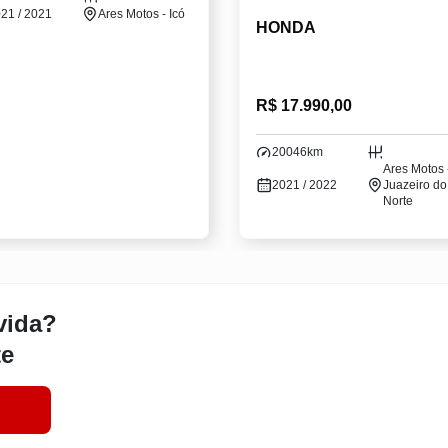
21 / 2021
Ares Motos - Icó
HONDA
R$ 17.990,00
20046km
Ares Motos 
2021 / 2022
Juazeiro do
Norte
vida?
te