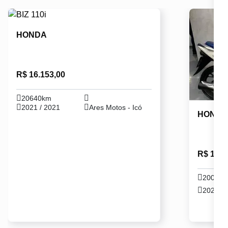
HONDA
R$ 16.153,00
20640km
2021 / 2021
Ares Motos - Icó
HOND
R$ 17.9
20046
2021 / 