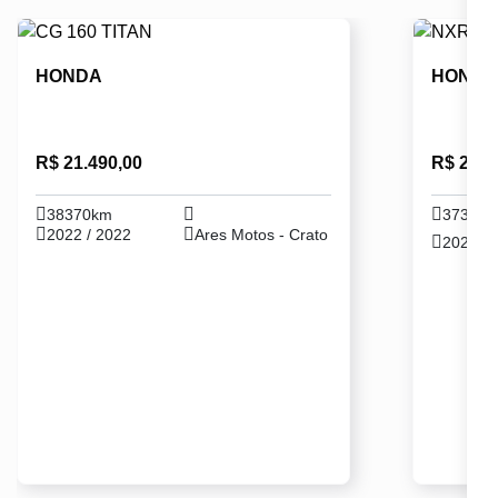
HONDA
HOND
R$ 21.490,00
R$ 24.5
38370km
37330
2022 / 2022
Ares Motos - Crato
2024 / 