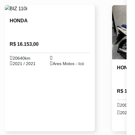
HONDA
R$ 16.153,00
20640km
2021 / 2021
Ares Motos - Icó
HOND
R$ 17.9
20046
2021 / 