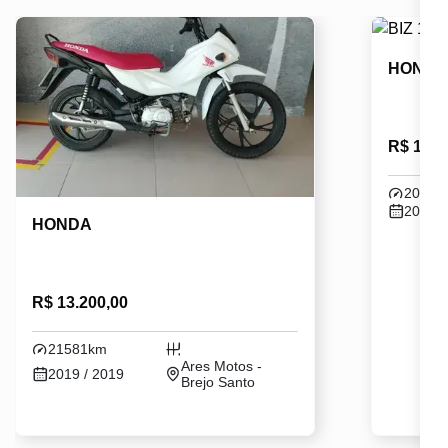
HOND
R$ 16.1
20640
2021 /
HONDA
R$ 13.200,00
21581km
Ares Motos -
2019 / 2019
Brejo Santo