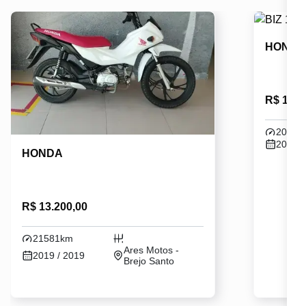
HOND
R$ 16.1
20640
2021 /
HONDA
R$ 13.200,00
21581km
Ares Motos -
2019 / 2019
Brejo Santo